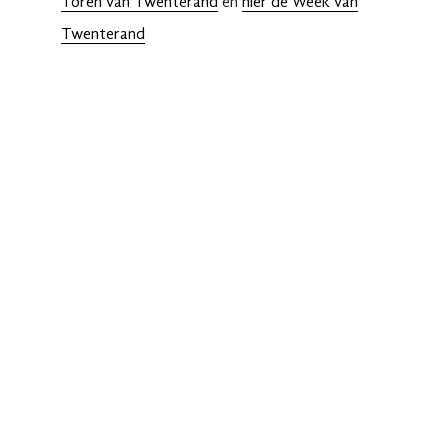
Toren van Twenterand
en
hier de Week van
Twenterand